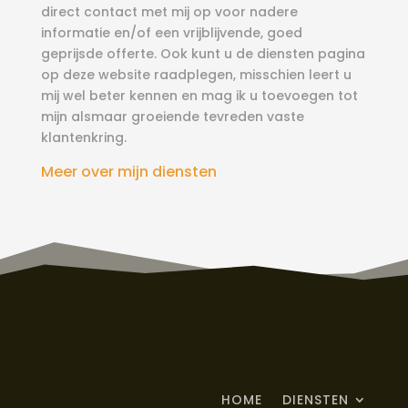
direct contact met mij op voor nadere
informatie en/of een vrijblijvende, goed
geprijsde offerte. Ook kunt u de diensten pagina
op deze website raadplegen, misschien leert u
mij wel beter kennen en mag ik u toevoegen tot
mijn alsmaar groeiende tevreden vaste
klantenkring.
Meer over mijn diensten
HOME
DIENSTEN