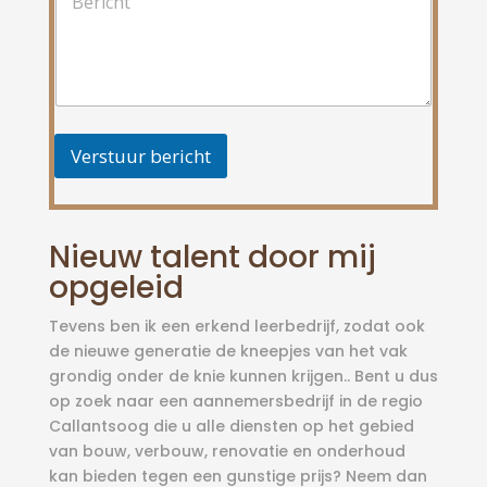
e
w
r
e
i
r
c
p
h
*
t
*
Verstuur bericht
Nieuw talent door mij
opgeleid
Tevens ben ik een erkend leerbedrijf, zodat ook
de nieuwe generatie de kneepjes van het vak
grondig onder de knie kunnen krijgen.. Bent u dus
op zoek naar een aannemersbedrijf in de regio
Callantsoog die u alle diensten op het gebied
van bouw, verbouw, renovatie en onderhoud
kan bieden tegen een gunstige prijs? Neem dan