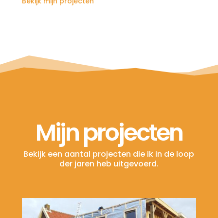
Bekijk mijn projecten
Mijn projecten
Bekijk een aantal projecten die ik in de loop
der jaren heb uitgevoerd.